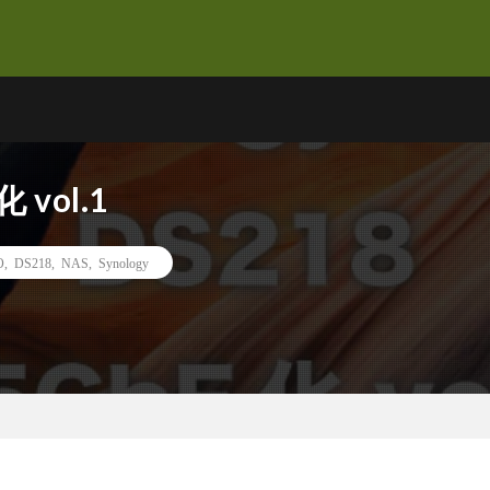
化 vol.1
O
,
DS218
,
NAS
,
Synology