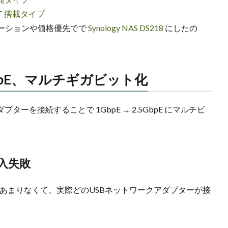
02T 搭載タイプ
ーションや価格優先でで
Synology NAS DS218
にしたの
2.5GbpE、マルチギガビット化
ーを接続することで 1GbpE → 2.5GbpE にマルチビ
入失敗
E化の記事があまりなくて、実際どのUSBネットワークアダプターが接