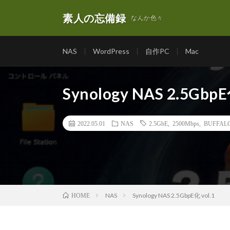
素人の忘備録
なんか色々
NAS
WordPress
自作PC
Mac
Synology NAS 2.5GbpE
2022.05.01
NAS
2.5GbE
,
2500Mbps
,
BUFFAL
NAS
Synology NAS 2.5GbpE化 vol.1
HOME