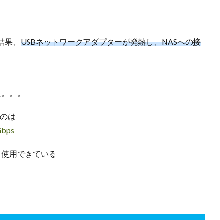
結果、
USBネットワークアダプターが発熱し、NASへの接
た。。。
のは
bps
く使用できている