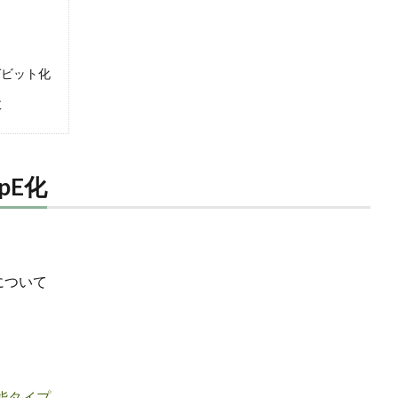
チギガビット化
敗
bpE化
)について
可能タイプ